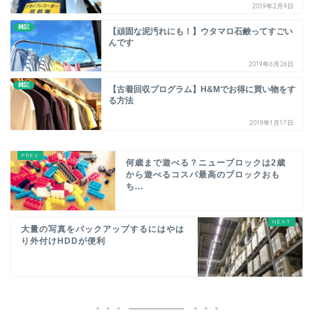
2019年2月9日
雑記
【頑固な泥汚れにも！】ウタマロ石鹸ってすごい
んです
2019年6月26日
雑記
【古着回収プログラム】H&Mでお得に買い物をす
る方法
2019年1月17日
何歳まで遊べる？ニューブロックは2歳
から遊べるコスパ最高のブロックおも
ち...
大量の写真をバックアップするにはやは
り外付けHDDが便利