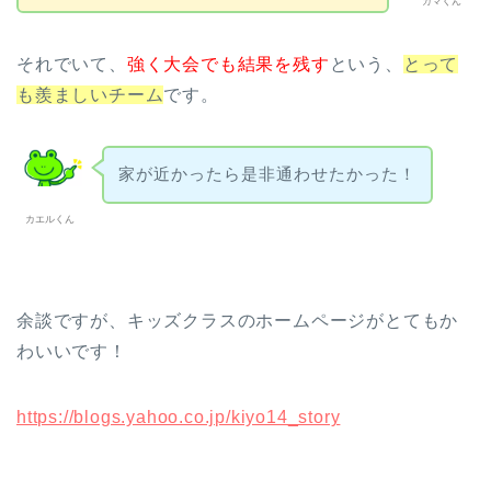
ガマくん
それでいて、
強く大会でも結果を残す
という、
とって
も羨ましいチーム
です。
家が近かったら是非通わせたかった！
カエルくん
余談ですが、キッズクラスのホームページがとてもか
わいいです！
https://blogs.yahoo.co.jp/kiyo14_story