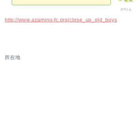
ガマくん
http://www.azamino-fc.org/close_up_old_boys
所在地