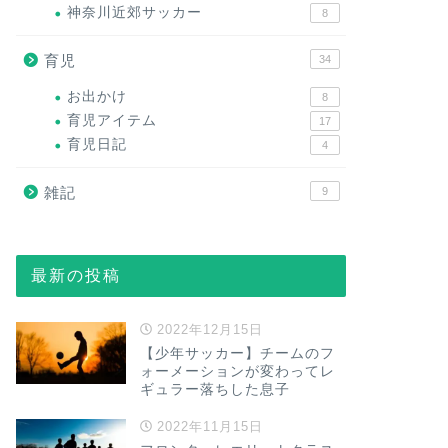
神奈川近郊サッカー
8
育児
34
お出かけ
8
育児アイテム
17
育児日記
4
雑記
9
最新の投稿
2022年12月15日
【少年サッカー】チームのフ
ォーメーションが変わってレ
ギュラー落ちした息子
2022年11月15日