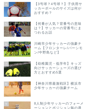
【3号球？4号球？】子供用サ
4
ッカーボールのサイズは何が
おすすめ？
【何番が人気？背番号の意味
5
は？】サッカーの背番号にま
つわるお話
川崎市少年サッカーの強豪チ
6
ーム【フロンターレ/パーシモ
ン/中野島など】
【幼稚園児・低学年】キッズ
7
向けサッカーシューズの選び
方とおすすめ5選
【神奈川県最激戦区】横浜市
8
少年サッカーの強豪チーム
8人制少年サッカーのフォーメ
9
ーションとポジション毎の適