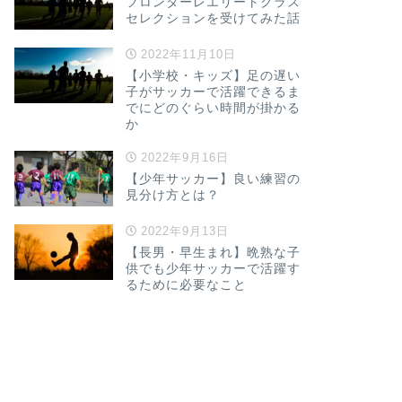
フロンターレエリートクラス
セレクションを受けてみた話
2022年11月10日
【小学校・キッズ】足の遅い
子がサッカーで活躍できるま
でにどのぐらい時間が掛かる
か
2022年9月16日
【少年サッカー】良い練習の
見分け方とは？
2022年9月13日
【長男・早生まれ】晩熟な子
供でも少年サッカーで活躍す
るために必要なこと